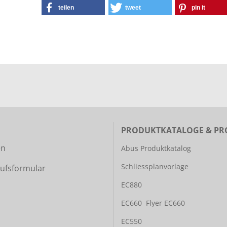
teilen
tweet
pin it
PRODUKTKATALOGE & PR
en
Abus Produktkatalog
Schliessplanvorlage
ufsformular
EC880
EC660
Flyer EC660
EC550