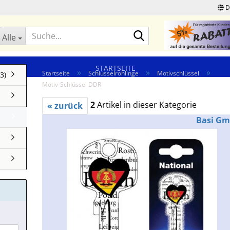
D
Suche...
Alle
STARTSEITE
»
»
»
Startseite
Schlüsselrohlinge
Motivschlüssel
3)
Motiv-Schlüssel DDR
2
Artikel in dieser Kategorie
« zurück
Basi G