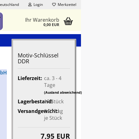
eutschland
Login
Merkzettel
Ihr Warenkorb
0,00 EUR
Motiv-Schlüssel
DDR
mbH
Lieferzeit:
ca. 3 - 4
Tage
(Ausland abweichend)
Lagerbestand:
17
Stück
Versandgewicht:
0.015
kg
je Stück
7,95 EUR