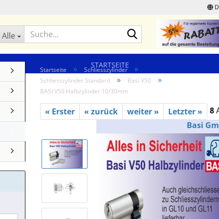
D
Suche...
Alle
STARTSEITE
»
»
Startseite
Schliesszylinder
»
»
Schliesszylinder Standard
Basi V50
BASI V50 Halbzylinder 10/30mm
8
A
« Erster
« zurück
weiter »
Letzter »
Basi G