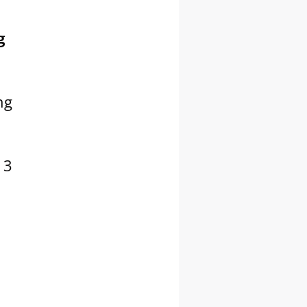
g
ng
h
 3