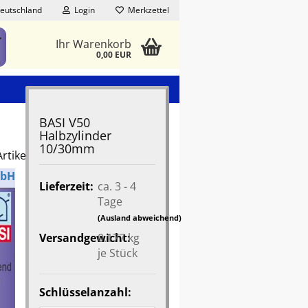
eutschland
Login
Merkzettel
Ihr Warenkorb
0,00 EUR
BASI V50
Halbzylinder
10/30mm
rtikel in dieser Kategorie
mbH
Lieferzeit:
ca. 3 - 4
Tage
(Ausland abweichend)
Versandgewicht:
0.177
kg
je Stück
Schlüsselanzahl: