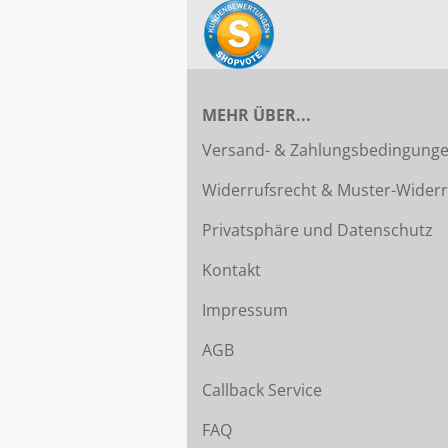
MEHR ÜBER...
Versand- & Zahlungsbedingung
Widerrufsrecht & Muster-Widerr
Privatsphäre und Datenschutz
Kontakt
Impressum
AGB
Callback Service
FAQ