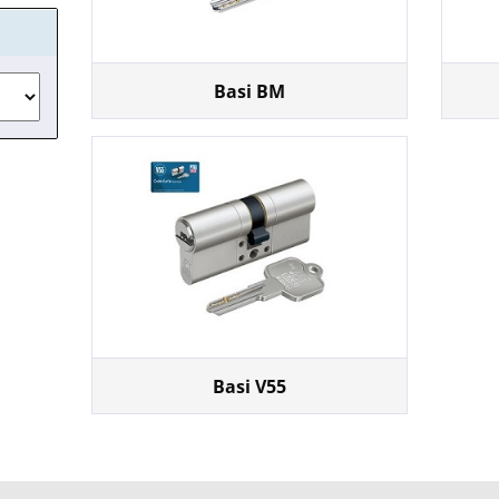
Basi BM
Basi V55