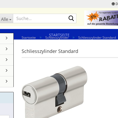
D
Suche...
Alle
STARTSEITE
»
»
Startseite
Schliesszylinder
Schliesszylinder Standard
Schliesszylinder Standard