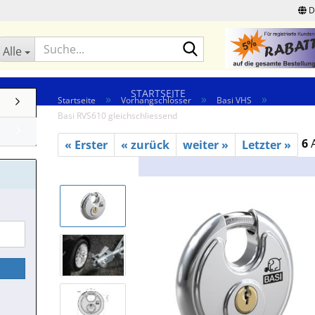
D
Suche...
Alle
STARTSEITE
»
»
»
Startseite
Vorhangschlösser
Basi VHS
Basi RVS610 gleichschliessend
6
A
« Erster
« zurück
weiter »
Letzter »