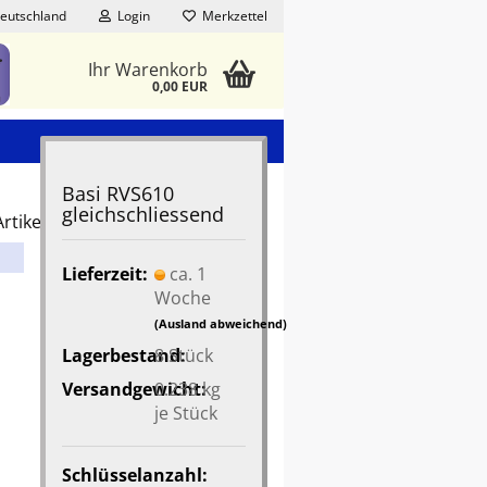
eutschland
Login
Merkzettel
Ihr Warenkorb
0,00 EUR
Basi RVS610
gleichschliessend
rtikel in dieser Kategorie
Lieferzeit:
ca. 1
Woche
(Ausland abweichend)
Lagerbestand:
8
Stück
Versandgewicht:
0.238
kg
je Stück
Schlüsselanzahl: