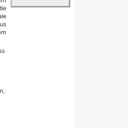
mm
ie
ale
us
em
ss
m,