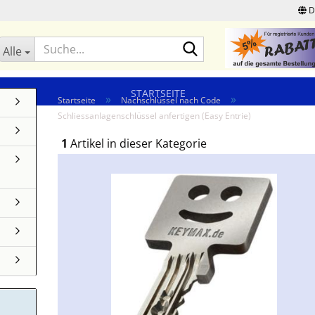
D
Suche...
Alle
STARTSEITE
»
»
Startseite
Nachschlüssel nach Code
Schliessanlagenschlüssel anfertigen (Easy Entrie)
1
Artikel in dieser Kategorie