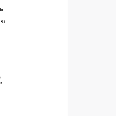
die
s
 es
m
ur