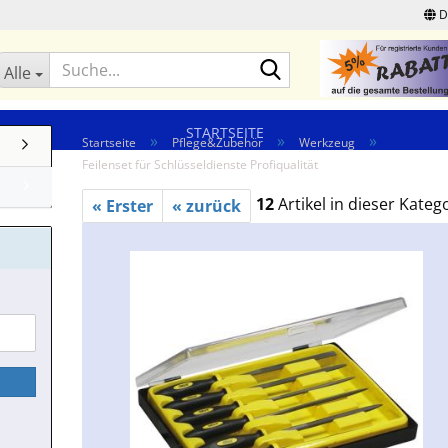
D
Suche...
Alle
STARTSEITE
»
»
»
Startseite
Pflege&Zubehör
Werkzeug
Feilenset für Schlüsseldienste Profiqualität
12
Artikel in dieser Kateg
« Erster
« zurück