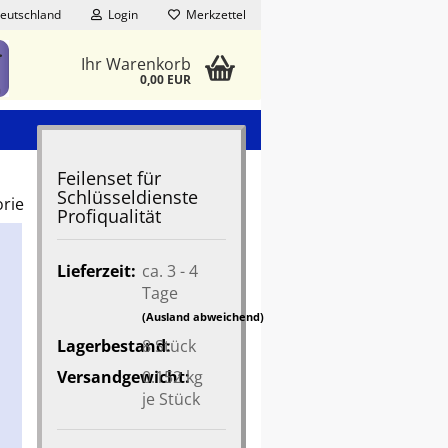
eutschland
Login
Merkzettel
Ihr Warenkorb
0,00 EUR
Feilenset für
Schlüsseldienste
orie
Profiqualität
Lieferzeit:
ca. 3 - 4
Tage
(Ausland abweichend)
Lagerbestand:
8
Stück
Versandgewicht:
0.152
kg
je Stück