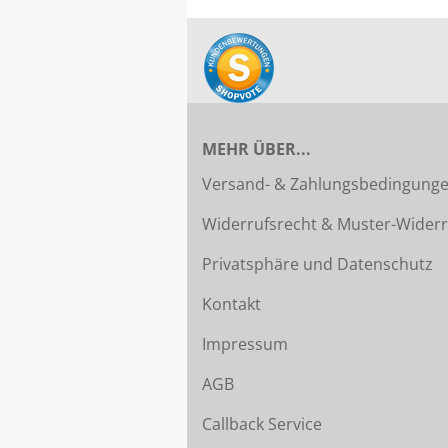
MEHR ÜBER...
Versand- & Zahlungsbedingung
Widerrufsrecht & Muster-Widerr
Privatsphäre und Datenschutz
Kontakt
Impressum
AGB
Callback Service