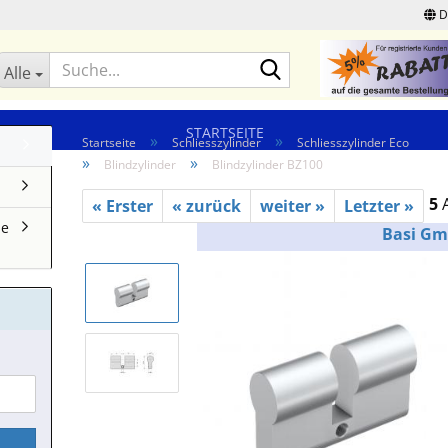
D
Suche...
Alle
STARTSEITE
»
»
Startseite
Schliesszylinder
Schliesszylinder Eco
»
»
Blindzylinder
Blindzylinder BZ100
5
A
« Erster
« zurück
weiter »
Letzter »
ne
Basi G