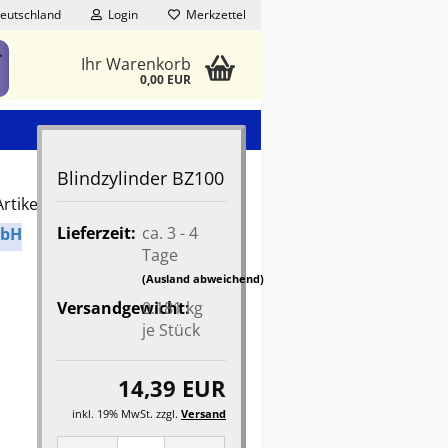
eutschland
Login
Merkzettel
Ihr Warenkorb
0,00 EUR
Blindzylinder BZ100
rtikel in dieser Kategorie
Lieferzeit:
ca. 3 - 4
mbH
Tage
(Ausland abweichend)
Versandgewicht:
0.181
kg
je Stück
14,39 EUR
inkl. 19% MwSt. zzgl.
Versand