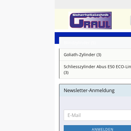
Blindzylinder (5)
Goliath-Zylinder (3)
Schliesszylinder Abus E50 ECO-Li
(3)
Newsletter-Anmeldung
WEITER
E-
ZUR
Mail
NEWSLETTER-
ANMELDEN